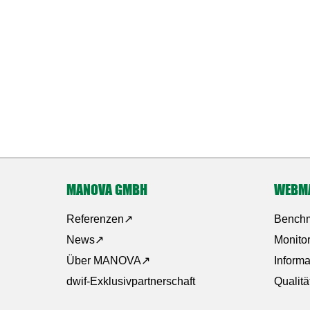
MANOVA GMBH
WEBM
Referenzen
Benchm
News
Monito
Über MANOVA
Inform
dwif-Exklusivpartnerschaft
Qualit