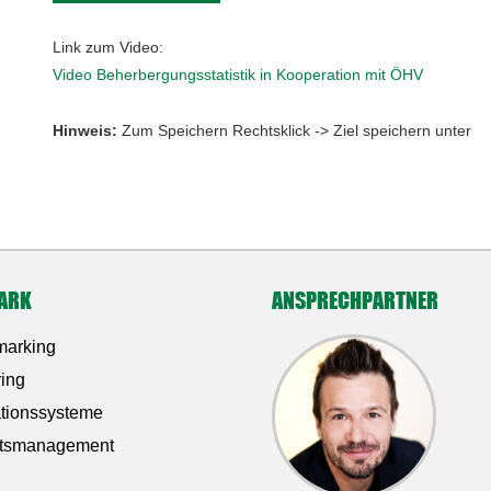
Link zum Video:
Video Beherbergungsstatistik in Kooperation mit ÖHV
Hinweis:
Zum Speichern Rechtsklick -> Ziel speichern unter
ARK
ANSPRECHPARTNER
arking
ring
ationssysteme
ätsmanagement