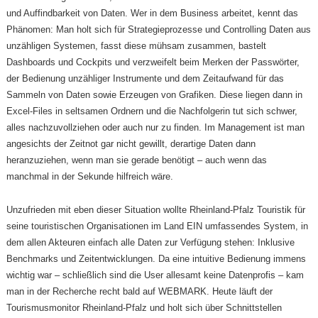
und Auffindbarkeit von Daten. Wer in dem Business arbeitet, kennt das
Phänomen: Man holt sich für Strategieprozesse und Controlling Daten aus
unzähligen Systemen, fasst diese mühsam zusammen, bastelt
Dashboards und Cockpits und verzweifelt beim Merken der Passwörter,
der Bedienung unzähliger Instrumente und dem Zeitaufwand für das
Sammeln von Daten sowie Erzeugen von Grafiken. Diese liegen dann in
Excel-Files in seltsamen Ordnern und die Nachfolgerin tut sich schwer,
alles nachzuvollziehen oder auch nur zu finden. Im Management ist man
angesichts der Zeitnot gar nicht gewillt, derartige Daten dann
heranzuziehen, wenn man sie gerade benötigt – auch wenn das
manchmal in der Sekunde hilfreich wäre.
Unzufrieden mit eben dieser Situation wollte Rheinland-Pfalz Touristik für
seine touristischen Organisationen im Land EIN umfassendes System, in
dem allen Akteuren einfach alle Daten zur Verfügung stehen: Inklusive
Benchmarks und Zeitentwicklungen. Da eine intuitive Bedienung immens
wichtig war – schließlich sind die User allesamt keine Datenprofis – kam
man in der Recherche recht bald auf WEBMARK. Heute läuft der
Tourismusmonitor Rheinland-Pfalz und holt sich über Schnittstellen