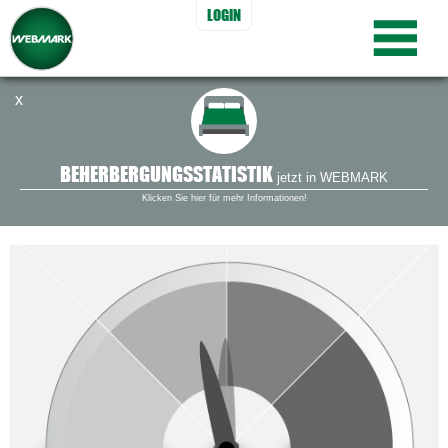
LOGIN
x
DIE
BUSINESS INTELLIGENCE
-LÖSUNG
VON MANOVA
BEHERBERGUNGSSTATISTIK
jetzt in WEBMARK
Klicken Sie hier für mehr Informationen!